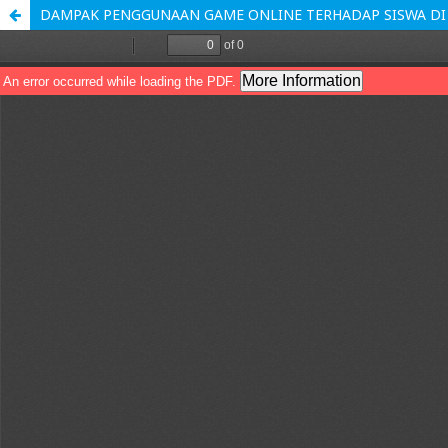
DAMPAK PENGGUNAAN GAME ONLINE TERHADAP SISWA DI 