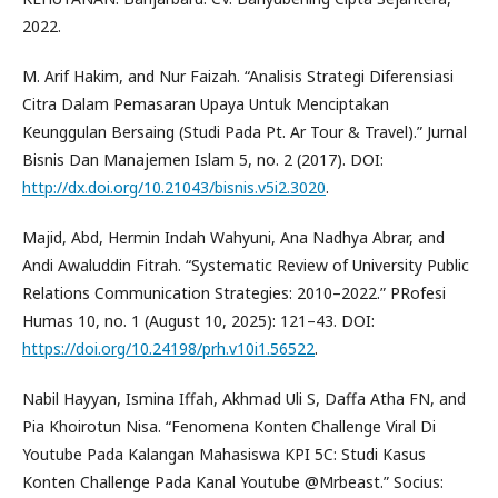
2022.
M. Arif Hakim, and Nur Faizah. “Analisis Strategi Diferensiasi
Citra Dalam Pemasaran Upaya Untuk Menciptakan
Keunggulan Bersaing (Studi Pada Pt. Ar Tour & Travel).” Jurnal
Bisnis Dan Manajemen Islam 5, no. 2 (2017). DOI:
http://dx.doi.org/10.21043/bisnis.v5i2.3020
.
Majid, Abd, Hermin Indah Wahyuni, Ana Nadhya Abrar, and
Andi Awaluddin Fitrah. “Systematic Review of University Public
Relations Communication Strategies: 2010–2022.” PRofesi
Humas 10, no. 1 (August 10, 2025): 121–43. DOI:
https://doi.org/10.24198/prh.v10i1.56522
.
Nabil Hayyan, Ismina Iffah, Akhmad Uli S, Daffa Atha FN, and
Pia Khoirotun Nisa. “Fenomena Konten Challenge Viral Di
Youtube Pada Kalangan Mahasiswa KPI 5C: Studi Kasus
Konten Challenge Pada Kanal Youtube @Mrbeast.” Socius: