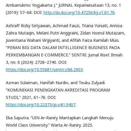
Ambarrukmo Yogjakarta ).” JURNAL Kepariwisataan 13, no. 1
(2019): 57–68. DOI:
http://dx.doi.org/10.47256/kji.v13i1.76
.
Ashraff Rizky Setyawan, Achmad Fauzi, Triana Yuniati, Annisa
Zahra Mutaqin, Melani Putri Anggraini, Zidan Hoerul Mutazam,
Juventiana Wahani Virgiyanti, and Afifah Faiza Kamilah Muis.
“PERAN BIG DATA DALAM INTELLIGENCE BUSINESS PADA
PERKEMBANGAN E-COMMERCE.” SENTRI: Jurnal Riset Ilmiah
3, no. 6 (2024): 2728–2740. DOI:
https://doi.org/10.55681/sentri.v3i6.2903
.
Azman Sulaiman, Hanifah Nurdin, and Teuku Zulyadi.
“KOMUNIKASI PENINGKATAN AKREDITASI PROGRAM
STUDI,” 2021, 61–76. DOI:
https://doi.org/10.22373/jp.v4i1.9407
.
Eka Saputra. “UIN Ar-Raniry Mantapkan Langkah Menuju
World Class University.” Warta Ar-Raniry. 2025.