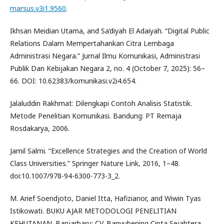
marsus.v3i1.9560
.
Ikhsan Meidian Utama, and Sa’diyah El Adaiyah. “Digital Public
Relations Dalam Mempertahankan Citra Lembaga
Administrasi Negara.” Jurnal Ilmu Komunikasi, Administrasi
Publik Dan Kebijakan Negara 2, no. 4 (October 7, 2025): 56–
66. DOI: 10.62383/komunikasi.v2i4.654.
Jalaluddin Rakhmat: Dilengkapi Contoh Analisis Statistik.
Metode Penelitian Komunikasi. Bandung: PT Remaja
Rosdakarya, 2006.
Jamil Salmi. “Excellence Strategies and the Creation of World
Class Universities.” Springer Nature Link, 2016, 1–48.
doi:10.1007/978-94-6300-773-3_2.
M. Arief Soendjoto, Daniel Itta, Hafizianor, and Wiwin Tyas
Istikowati. BUKU AJAR METODOLOGI PENELITIAN
KEHUTANAN. Banjarbaru: CV. Banyubening Cipta Sejahtera,