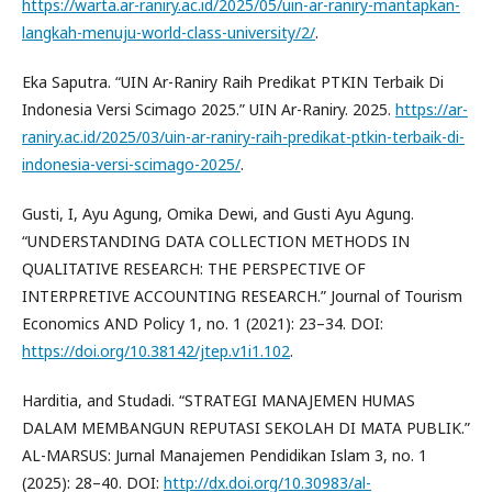
https://warta.ar-raniry.ac.id/2025/05/uin-ar-raniry-mantapkan-
langkah-menuju-world-class-university/2/
.
Eka Saputra. “UIN Ar-Raniry Raih Predikat PTKIN Terbaik Di
Indonesia Versi Scimago 2025.” UIN Ar-Raniry. 2025.
https://ar-
raniry.ac.id/2025/03/uin-ar-raniry-raih-predikat-ptkin-terbaik-di-
indonesia-versi-scimago-2025/
.
Gusti, I, Ayu Agung, Omika Dewi, and Gusti Ayu Agung.
“UNDERSTANDING DATA COLLECTION METHODS IN
QUALITATIVE RESEARCH: THE PERSPECTIVE OF
INTERPRETIVE ACCOUNTING RESEARCH.” Journal of Tourism
Economics AND Policy 1, no. 1 (2021): 23–34. DOI:
https://doi.org/10.38142/jtep.v1i1.102
.
Harditia, and Studadi. “STRATEGI MANAJEMEN HUMAS
DALAM MEMBANGUN REPUTASI SEKOLAH DI MATA PUBLIK.”
AL-MARSUS: Jurnal Manajemen Pendidikan Islam 3, no. 1
(2025): 28–40. DOI:
http://dx.doi.org/10.30983/al-