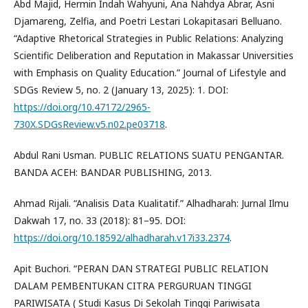
Abd Majid, Hermin Indah Wahyuni, Ana Nahdya Abrar, Asni
Djamareng, Zelfia, and Poetri Lestari Lokapitasari Belluano.
“Adaptive Rhetorical Strategies in Public Relations: Analyzing
Scientific Deliberation and Reputation in Makassar Universities
with Emphasis on Quality Education.” Journal of Lifestyle and
SDGs Review 5, no. 2 (January 13, 2025): 1. DOI:
https://doi.org/10.47172/2965-
730X.SDGsReview.v5.n02.pe03718
.
Abdul Rani Usman. PUBLIC RELATIONS SUATU PENGANTAR.
BANDA ACEH: BANDAR PUBLISHING, 2013.
Ahmad Rijali. “Analisis Data Kualitatif.” Alhadharah: Jurnal Ilmu
Dakwah 17, no. 33 (2018): 81–95. DOI:
https://doi.org/10.18592/alhadharah.v17i33.2374
.
Apit Buchori. “PERAN DAN STRATEGI PUBLIC RELATION
DALAM PEMBENTUKAN CITRA PERGURUAN TINGGI
PARIWISATA ( Studi Kasus Di Sekolah Tinggi Pariwisata