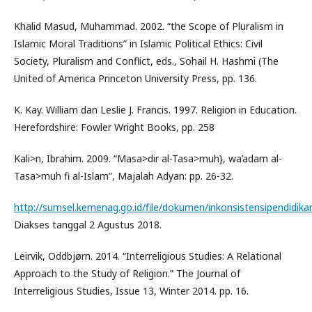
Khalid Masud, Muhammad. 2002. “the Scope of Pluralism in
Islamic Moral Traditions” in Islamic Political Ethics: Civil
Society, Pluralism and Conflict, eds., Sohail H. Hashmi (The
United of America Princeton University Press, pp. 136.
K. Kay. William dan Leslie J. Francis. 1997. Religion in Education.
Herefordshire: Fowler Wright Books, pp. 258
Kali>n, Ibrahim. 2009. “Masa>dir al-Tasa>muh}, wa’adam al-
Tasa>muh fi al-Islam”, Majalah Adyan: pp. 26-32.
http://sumsel.kemenag.go.id/file/dokumen/inkonsistensipendidik
Diakses tanggal 2 Agustus 2018.
Leirvik, Oddbjørn. 2014. “Interreligious Studies: A Relational
Approach to the Study of Religion.” The Journal of
Interreligious Studies, Issue 13, Winter 2014. pp. 16.