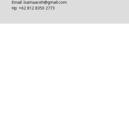
Email: lsamaaceh@gmail.com
Hp: +62 812 8350 2773